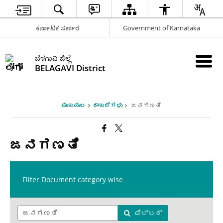
ಕರ್ನಾಟಕ ಸರ್ಕಾರ
Government of Karnataka
ಬೆಳಗಾವಿ ಜಿಲ್ಲೆ
BELAGAVI District
ಮುಖಪುಟ
ದಾಖಲೆಗಳು
ಜನಗಣತಿ
ಜನಗಣತಿ
Filter Document category wise
ಫಿಲ್ಟರ್